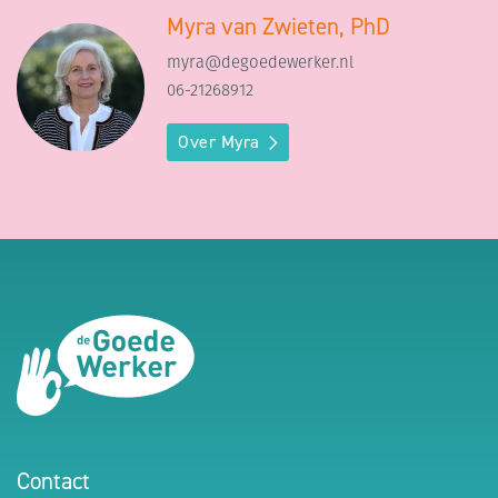
Myra van Zwieten, PhD
myra@degoedewerker.nl
06-21268912
Over Myra
Contact