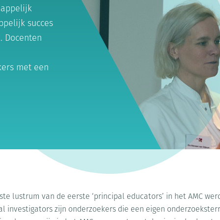
happelijk
pelijk succes
e. Docenten
kers met een
rste lustrum van de eerste ‘principal educators’ in het AMC w
al investigators zijn onderzoekers die een eigen onderzoekste