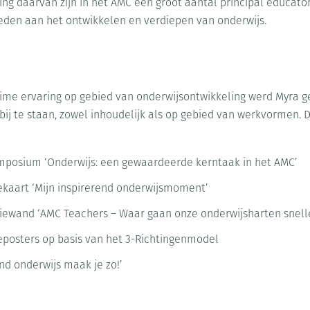
ing daarvan zijn in het AMC een groot aantal principal educator
eden aan het ontwikkelen en verdiepen van onderwijs.
ime ervaring op gebied van onderwijsontwikkeling werd Myra 
 te staan, zowel inhoudelijk als op gebied van werkvormen. Di
mposium ‘Onderwijs: een gewaardeerde kerntaak in het AMC’
ekaart ‘Mijn inspirerend onderwijsmoment’
iewand ‘AMC Teachers – Waar gaan onze onderwijsharten snell
eposters op basis van het 3-Richtingenmodel
d onderwijs maak je zo!’