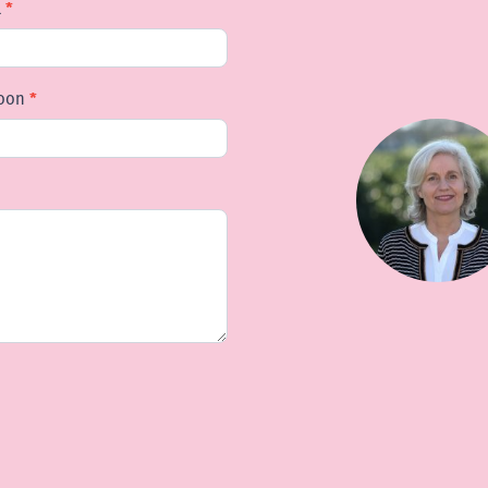
l
*
foon
*