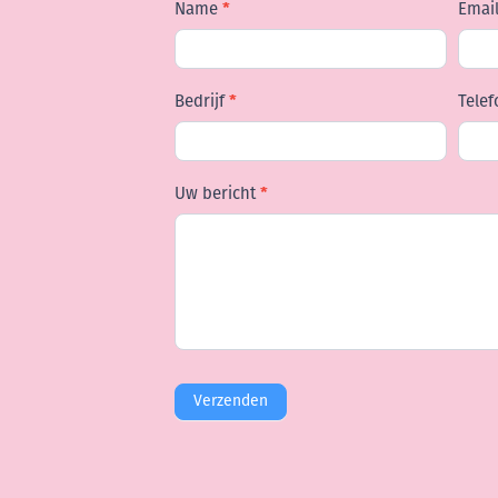
Name
*
Emai
Contact
Bedrijf
*
Tele
Uw bericht
*
Verzenden