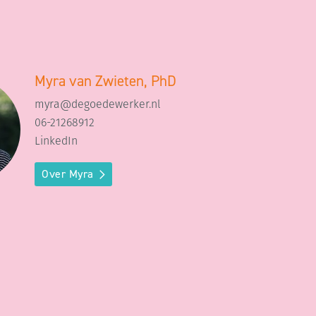
Myra van Zwieten, PhD
myra@degoedewerker.nl
06-21268912
LinkedIn
Over Myra