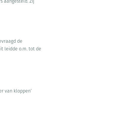
s aangesteld. Zij
gevraagd de
t leidde o.m. tot de
er van kloppen’