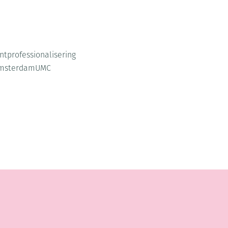
tprofessionalisering
e AmsterdamUMC