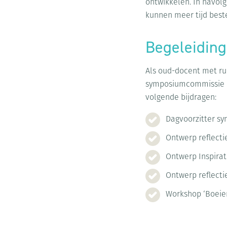
ontwikkelen. In navolg
kunnen meer tijd best
Begeleiding
Als oud-docent met ru
symposiumcommissie bij
volgende bijdragen:
Dagvoorzitter sy
Ontwerp reflecti
Ontwerp Inspirat
Ontwerp reflecti
Workshop ‘Boeien