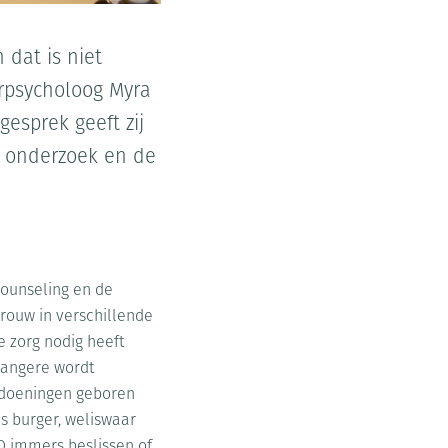
 dat is niet
urpsycholoog Myra
gesprek geeft zij
h onderzoek en de
counseling en de
vrouw in verschillende
e zorg nodig heeft
zwangere wordt
ndoeningen geboren
s burger, weliswaar
O immers beslissen of