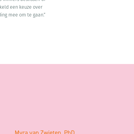
kkeld een keuze over
ding mee om te gaan.”
Myra van Zwieten, PhD