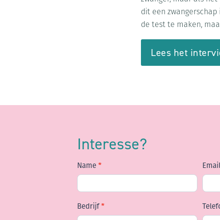
dit een zwangerschap i
de test te maken, maar
Lees het interv
Interesse?
Name
*
Emai
Contact
Bedrijf
*
Tele