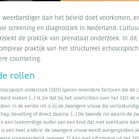
ak weerbarstiger dan het beleid doet voorkomen, en
ale screening en diagnostiek in Nederland. Cultu
zoekt de praktijk van prenataal onderzoek. In dit 
complexe praktijk van het structureel echoscopisc
re counseling.
de rollen
echoscopisch onderzoek (SEO) spelen meerdere factoren die de 
keld maken. (…) Ik zie dat bij het voorlichten over het SEO de 
ken. In de eerste rol is zij de zwangere vrouw die verloskundig
hap, bevalling of direct daarna. (…) De tweede rol waarin de 
van een toekomstige ouder van een kind dat met eventuele aa
l is een heel andere: de zwangere vrouw wordt aangesproken al
ware voorwaardelijk zwanger. Zij kan met informatie uit het SE