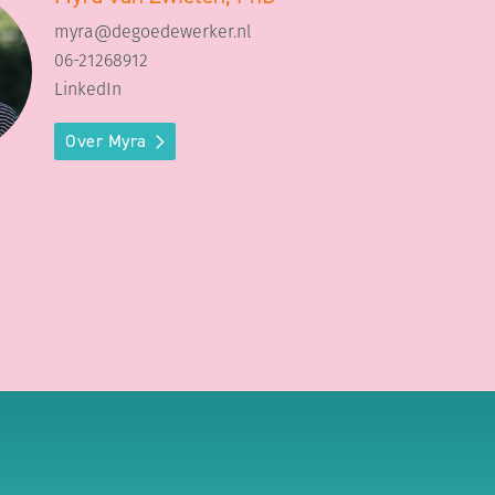
myra@degoedewerker.nl
06-21268912
LinkedIn
Over Myra